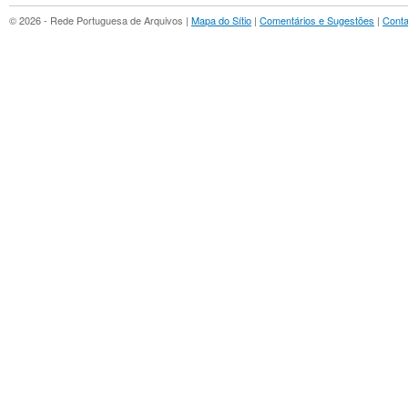
© 2026 - Rede Portuguesa de Arquivos |
Mapa do Sítio
|
Comentários e Sugestões
|
Conta