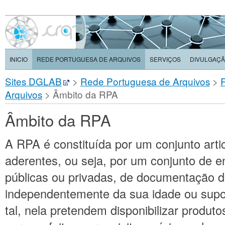
INICIO
REDE PORTUGUESA DE ARQUIVOS
SERVIÇOS
DIVULGAÇ
Sites DGLAB
>
Rede Portuguesa de Arquivos
>
Arquivos
>
Âmbito da RPA
Âmbito da RPA
A RPA é constituída por um conjunto arti
aderentes, ou seja, por um conjunto de e
públicas ou privadas, de documentação d
independentemente da sua idade ou supo
tal, nela pretendem disponibilizar produto